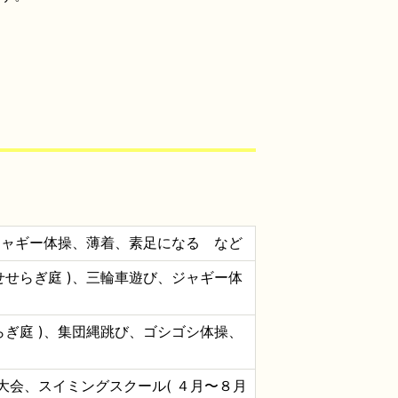
、ジャギー体操、薄着、素足になる など
せせらぎ庭 )、三輪車遊び、ジャギー体
らぎ庭 )、集団縄跳び、ゴシゴシ体操、
大会、スイミングスクール( ４月〜８月