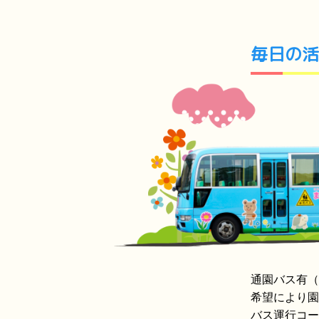
毎日の活
通園バス有（
希望により園
バス運行コー