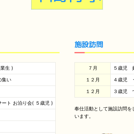
施設訪問
業生 )
７月
５歳児 
の集い
１２月
４歳児 
１２月
３歳児 
ート お泊り会( ５歳児 )
奉仕活動として施設訪問を
います。