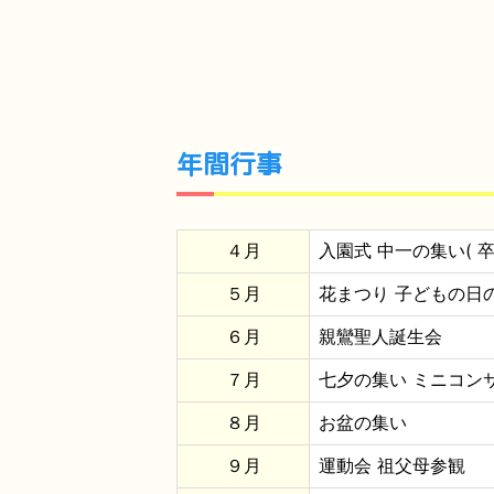
年間行事
４月
入園式 中一の集い( 卒
５月
花まつり 子どもの日
６月
親鸞聖人誕生会
７月
七夕の集い ミニコンサ
８月
お盆の集い
９月
運動会 祖父母参観