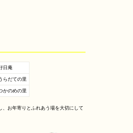
好日庵
うらだての里
つかのめの里
し、お年寄りとふれあう場を大切にして