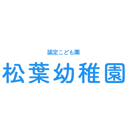
認定こども園
〒955 - 0071
三条市本町二丁目1の56
の紹介
毎日の生活
苦情
登園許可証・登園届
投薬依頼書
のダウンロード
のダウンロード