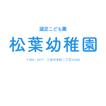
認定こども園
〒955 - 0071
三条市本町二丁目1の56
園の紹介
毎日の生活
苦情解決
登園許可証・登園届
のダウンロード