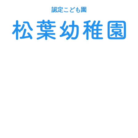
認定こども園
〒955 - 0071
三条市本町二丁目1の56
園の紹介
毎日の生活
苦情解決
登園許可証・登園届
のダウンロード
投薬依頼書
のダウンロード